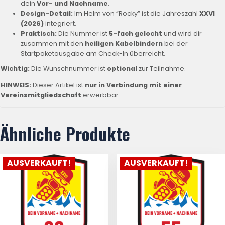
dein
Vor- und Nachname
.
Design-Detail:
Im Helm von “Rocky” ist die Jahreszahl
XXVI
(2026)
integriert.
Praktisch:
Die Nummer ist
5
-fach gelocht
und wird dir
zusammen mit den
heiligen Kabelbindern
bei der
Startpaketausgabe am Check-In überreicht.
Wichtig:
Die Wunschnummer ist
optional
zur Teilnahme.
HINWEIS:
Dieser Artikel ist
nur in Verbindung mit einer
Vereinsmitgliedschaft
erwerbbar.
Ähnliche Produkte
AUSVERKAUFT!
AUSVERKAUFT!