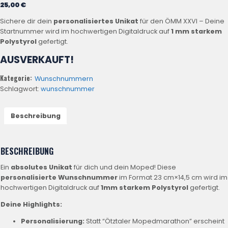
25,00
€
Sichere dir dein
personalisiertes Unikat
für den ÖMM XXVI – Deine
Startnummer wird im hochwertigen Digitaldruck auf
1 mm starkem
Polystyrol
gefertigt.
AUSVERKAUFT!
Kategorie:
Wunschnummern
Schlagwort:
wunschnummer
Beschreibung
BESCHREIBUNG
Ein
absolutes Unikat
für dich und dein Moped! Diese
personalisierte Wunschnummer
im Format
23
cm
×
14
,
5
cm
wird im
hochwertigen Digitaldruck auf
1
mm
starkem Polystyrol
gefertigt.
Deine Highlights:
Personalisierung:
Statt “Ötztaler Mopedmarathon” erscheint