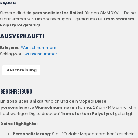
25,00
€
Sichere dir dein
personalisiertes Unikat
für den ÖMM XXVI – Deine
Startnummer wird im hochwertigen Digitaldruck auf
1 mm starkem
Polystyrol
gefertigt.
AUSVERKAUFT!
Kategorie:
Wunschnummern
Schlagwort:
wunschnummer
Beschreibung
BESCHREIBUNG
Ein
absolutes Unikat
für dich und dein Moped! Diese
personalisierte Wunschnummer
im Format
23
cm
×
14
,
5
cm
wird im
hochwertigen Digitaldruck auf
1
mm
starkem Polystyrol
gefertigt.
Deine Highlights:
Personalisierung:
Statt “Ötztaler Mopedmarathon” erscheint