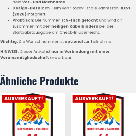
dein
Vor- und Nachname
.
Design-Detail:
Im Helm von “Rocky” ist die Jahreszahl
XXVI
(2026)
integriert.
Praktisch:
Die Nummer ist
5
-fach gelocht
und wird dir
zusammen mit den
heiligen Kabelbindern
bei der
Startpaketausgabe am Check-In überreicht.
Wichtig:
Die Wunschnummer ist
optional
zur Teilnahme.
HINWEIS:
Dieser Artikel ist
nur in Verbindung mit einer
Vereinsmitgliedschaft
erwerbbar.
Ähnliche Produkte
AUSVERKAUFT!
AUSVERKAUFT!